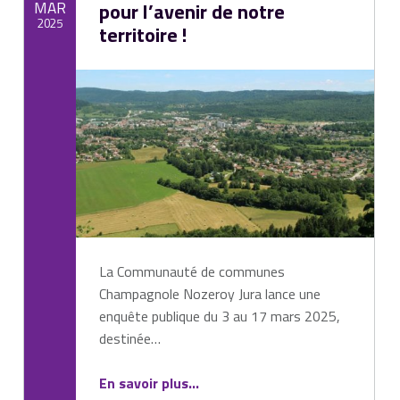
MAR
pour l’avenir de notre
2025
territoire !
Written by:
Mairie de Cize
​La Communauté de communes
Champagnole Nozeroy Jura lance une
enquête publique du 3 au 17 mars 2025,
destinée…
En savoir plus
“Participez à l’enquête publique : donnez votre avis pour l’avenir de notre territoire !”
…