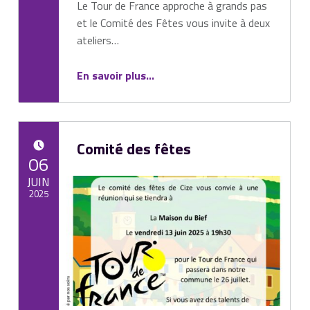
Le Tour de France approche à grands pas
et le Comité des Fêtes vous invite à deux
ateliers…
“Les couleurs du Tour de France s’invitent à Cize”
En savoir plus
…
Comité des fêtes
POSTED ON:
06
JUIN
2025
Written by:
Mairie de Cize