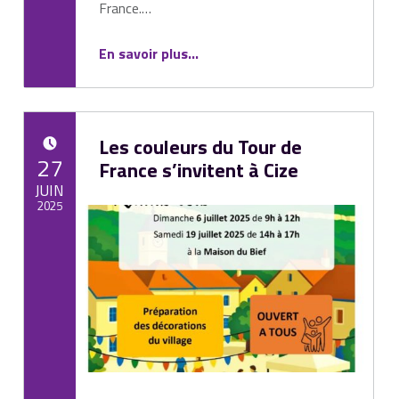
France.…
“Vigilance orange – Canicule : informations et recommandations”
En savoir plus
…
Les couleurs du Tour de
POSTED ON:
27
France s’invitent à Cize
JUIN
2025
Written by:
Mairie de Cize