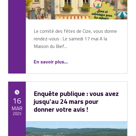
Le comité des fêtes de Cize, vous donne
rendez-vous : Le samedi 17 mai A la
Maison du Bief…
“Soirée « Ville à Joie »”
En savoir plus
…
Enquête publique : vous avez
POSTED ON:
16
jusqu’au 24 mars pour
MAR
donner votre avis !
2025
Written by:
Mairie de Cize