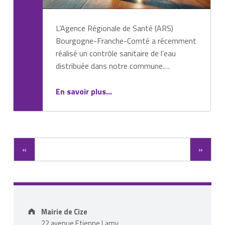
L’Agence Régionale de Santé (ARS)
Bourgogne-Franche-Comté a récemment
réalisé un contrôle sanitaire de l’eau
distribuée dans notre commune.…
“Qualité de l’eau à Cize : des résultats conformes aux normes en vigueur”
En savoir plus
…
«
»
Address:
Mairie de Cize
22 avenue Etienne Lamy