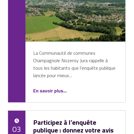
La Communauté de communes
Champagnole Nozeroy Jura rappelle à
tous les habitants que l’enquête publique
lancée pour mieux…
“Enquête publique : vous avez jusqu’au 24 mars pour donner votre avis !”
En savoir plus
…
Participez à l’enquête
POSTED ON:
03
publique : donnez votre avis