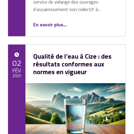
service de vidange des ouvrages
d’assainissement non collectif à…
“Tournée de vidange des fosses – Inscriptions ouvertes !”
En savoir plus
…
Qualité de l’eau à Cize : des
POSTED ON:
02
résultats conformes aux
FÉV
normes en vigueur
2025
Written by:
Mairie de Cize