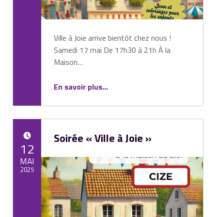
Ville à Joie arrive bientôt chez nous !
Samedi 17 mai De 17h30 à 21h À la
Maison…
“Comité des Fêtes de Cize”
En savoir plus
…
Soirée « Ville à Joie »
POSTED ON:
12
MAI
2025
Written by:
Mairie de Cize