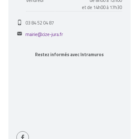
Vendredi
de 8h00 à 12h00
et de 14h00 à 17h30
Phone number:
03 84 52 04 87
Email address:
mairie@cize-jura.fr
Restez informés avec Intramuros
Page Facebook