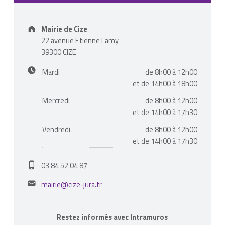
Address:
Mairie de Cize
22 avenue Etienne Lamy
39300 CIZE
Business hours:
Mardi
de 8h00 à 12h00
et de 14h00 à 18h00
Mercredi
de 8h00 à 12h00
et de 14h00 à 17h30
Vendredi
de 8h00 à 12h00
et de 14h00 à 17h30
Phone number:
03 84 52 04 87
Email address:
mairie@cize-jura.fr
Restez informés avec Intramuros