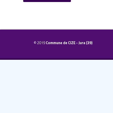
Skip back to main navigation
P
r
o
© 2019
Commune de CIZE - Jura (39)
j
e
t
s